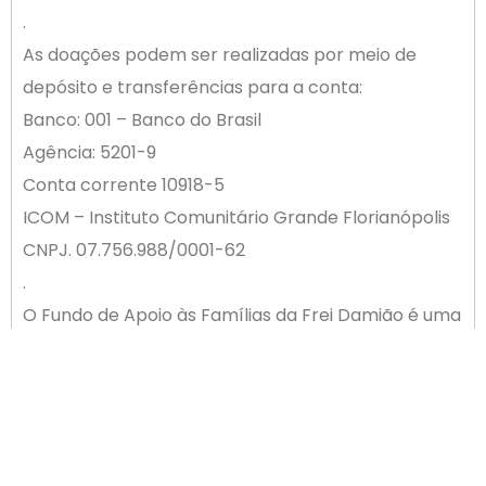
.
As doações podem ser realizadas por meio de
depósito e transferências para a conta:
Banco: 001 – Banco do Brasil
Agência: 5201-9
Conta corrente 10918-5
ICOM – Instituto Comunitário Grande Florianópolis
CNPJ. 07.756.988/0001-62
.
O Fundo de Apoio às Famílias da Frei Damião é uma
iniciativa do Grupo Pedra Branca, Associação de
Moradores da Pedra Branca e Associação
Empresarial de Palhoça (ACIP), em parceria com o
ICOM.