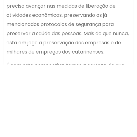
preciso avançar nas medidas de liberação de
atividades econômicas, preservando os já
mencionados protocolos de segurança para
preservar a saúde das pessoas. Mais do que nunca,
está em jogo a preservação das empresas e de
milhares de empregos dos catarinenses.
É com esta perspectiva, temos a certeza, de que
todos os associados gostariam de contar durante
este período de celebração da Páscoa.
Vamos aproveitar o momento para fazer nossas
reflexões e projetar um retorno normal das
atividades o mais breve possível, para que todos
possam participar desta grande luta pela
reconstrução de tudo o que precisa ser