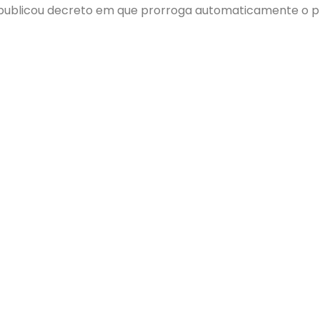
 publicou decreto em que prorroga automaticamente o pr
 19 de fevereiro de 2021, o que ocorre em função do re
todo ano e foi uma conquista da ACIP a pedido de assoc
cendo em condições de disputa com o alvará devidamen
TO DO DECRETO.
ejesc
s
Núcleos
Links
o
Notíci
Núcleo Inovação e Tecnologia