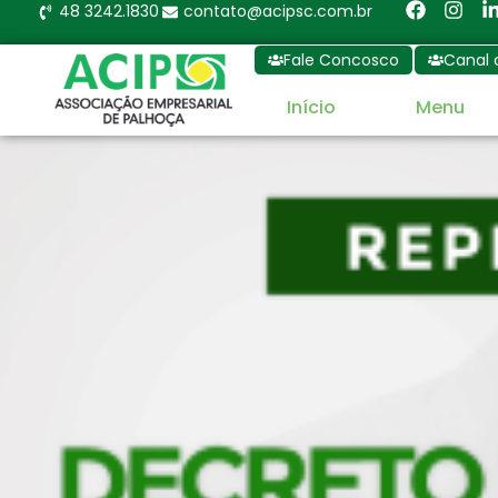
48 3242.1830
contato@acipsc.com.br
Fale Concosco
Canal 
Início
Menu