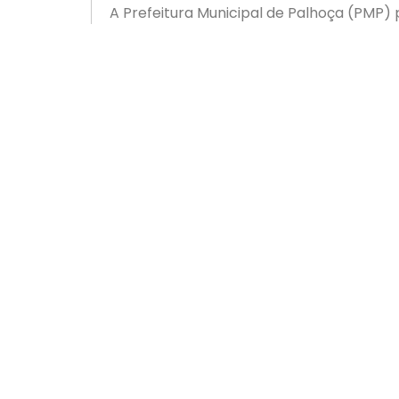
A Prefeitura Municipal de Palhoça (PMP)
funcionamento das empresas de 2020 para
⠀⠀⠀⠀⠀⠀⠀⠀⠀⠀⠀⠀⠀⠀⠀⠀⠀⠀⠀
Esse decreto é publicado praticamente 
processos de licitação pública permane
CLIQUE AQUI PARA ACESSAR O DOCUMEN
ANTERIOR
ACIP tem posições de destaque na nova gestão do C
Newsletter
Sobre
Soluçõe
A ACIP
Gestã