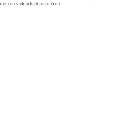
azo de validade do alvará de
cesso municipal no período.⠀⠀
iados que buscam participação em
te prorrogado.⠀⠀
PRÓXIMO
Rede hoteleira de SC pode usar 100% da capacidade
cadastrar
Localização
as
Rua Caetano Silveira de Matos, 2455