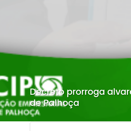
Decreto prorroga alva
de Palhoça