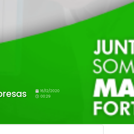
presas
16/12/2020
00:29