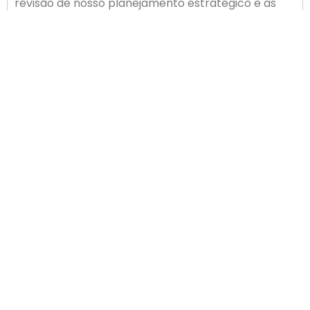
revisão de nosso planejamento estratégico e as
informações e exemplos de governança
praticados pela Facisc nos serão extremamente
úteis no planejamento de nossas atividades na Acip
– afirmou Leandro.
ANTERIOR
PRÓXIMO
Criado o Núcleo de Turismo da Região Sul de Palhoça
Chefs de Rua na Pedra Branca
Newsletter