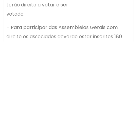
terão direito a votar e ser
votado
– Para participar das Assembleias Gerais com
direito os associados deverão estar inscritos 180
(cento e oitenta) dias antes da realização das
mesmas.
Palhoça, 03 de Novembro de 2016.
Leandro Porto da Rosa
Presidente