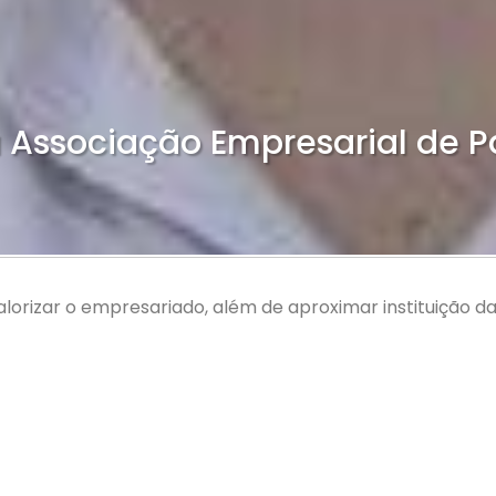
da Associação Empresarial de 
alorizar o empresariado, além de aproximar instituição 
l de Palhoça (ACIP) para o biênio 2013/2015 foi eleita n
a, de 31 anos, foi aclamado presidente, na chapa de conse