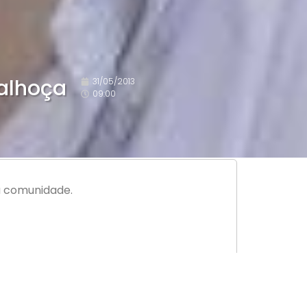
Palhoça
31/05/2013
09:00
da comunidade.
esta terça-feira, 21. O empresário do ramo
nso que reuniu outros 15 nomes. Rosa