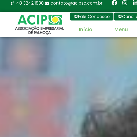
48 3242.1830
contato@acipsc.com.br
Fale Concosco
Canal 
Início
Menu