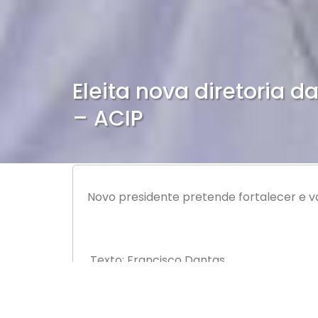
Eleita nova diretoria 
– ACIP
Novo presidente pretende fortalecer e v
Texto: Francisco Dantas
A nova diretoria da Associação Empresaria
de fibra de vidros, Leandro Porto da Ros