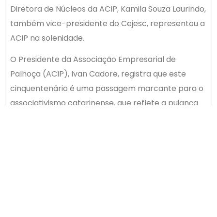
Diretora de Núcleos da ACIP, Kamila Souza Laurindo,
também vice-presidente do Cejesc, representou a
ACIP na solenidade.
O Presidente da Associação Empresarial de
Palhoça (ACIP), Ivan Cadore, registra que este
cinquentenário é uma passagem marcante para o
associativismo catarinense, que reflete a pujança
da economia local em destaque no cenário
nacional.
– A Facisc ultrapassa a marca dos 50 anos mais
forte do que nunca, o que comprova a
assertividade do modelo econômico que se baseia
no associativismo como melhor forma de abrir
campo para novos empreendedores plnatarem as