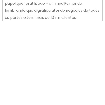
papel que foi utilizado – afirmou Fernando,
lembrando que a gráfica atende negócios de todos
os portes e tem mais de 10 mil clientes
cadastrados
– Fiquei impressionado com a modernidade da
empresa e com a preocupação com a qualidade,
dentro de uma nova visão de negócio. A Rocha está
sempre preocupada em inovar e atender ao
mercado e, logicamente, o resultado é positivo –
afirmou o presidente da FIESC, Mario Cezar de
Aguiar.
ANTERIOR
PRÓXIMO
Estudo do Sebrae identifica segmentos promissores para pequenos negócios em 2020
III Prêmio ACIP de Empreendedorismo tem inscrições abertas