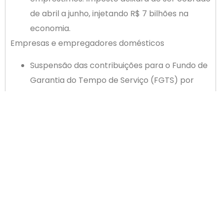
de abril a junho, injetando R$ 7 bilhões na
economia.
Empresas e empregadores domésticos
Suspensão das contribuições para o Fundo de
Garantia do Tempo de Serviço (FGTS) por
três meses, inclusive para empregadores
domésticos. Valores de abril a junho serão
pagos de julho a dezembro, em seis parcelas,
sem multas ou encargos.
Compra de materiais médicos
Redução a zero das alíquotas de importação
para produtos de uso médico-hospitalar
Desoneração temporária de Imposto sobre