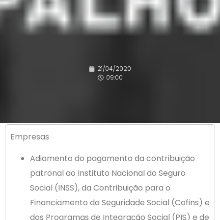
21/04/2020
09:00
Empresas
Adiamento do pagamento da contribuição
patronal ao Instituto Nacional do Seguro
Social (INSS), da Contribuição para o
Financiamento da Seguridade Social (Cofins) e
dos Programas de Integração Social (PIS) e de