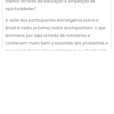
melhor através da educação e ampliação de
oportunidades”.
A visão dos participantes estrangeiros sobre o
Brasil é muito próxima, todos acompanham o que
acontece por aqui através de noticiários e
conhecem muito bem a extensão dos problemas e
as consequências. “Os problemas que o Brasil está
passando muito países estão enfrentando em
menor escala. A Turquia é um exemplo”, afirmou
Leandro.
– Tanto é real esse panorama de que se nota entre
os europeus que as oportunidades de
investimentos do Brasil estão ampliadas com a
desvalorização do real. Todos estão atentos a isso