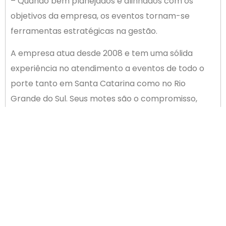
– Quando bem planejados e alinhados com os
objetivos da empresa, os eventos tornam-se
ferramentas estratégicas na gestão.
A empresa atua desde 2008 e tem uma sólida
experiência no atendimento a eventos de todo o
porte tanto em Santa Catarina como no Rio
Grande do Sul. Seus motes são o compromisso,
respeito, atenção e excelência técnica.
Contatos SC: 48 99205 0819
ANTERIOR
PRÓXIMO
ArteEmprende será neste sábado no Brasil Atacadista de Palhoça
Nosso Mantenedor: Unilos defende o consumo consciente na Black Friday
Newsletter