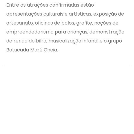
Entre as atrações confirmadas estão
apresentações culturais e artísticas, exposição de
artesanato, oficinas de bolos, grafite, noções de
empreendedorismo para crianças, demonstração
de renda de bilro, musicalização infantil e o grupo
Batucada Maré Cheia.
Contatos com a organização: Carla Alves 48
9666-8101 e Shaiana Alves 48 9840-26427
ANTERIOR
PRÓXIMO
Rede Feminina de Combate ao Câncer de Palhoça busca novos apoios
Nosso Associado: Vibra tem soluções de som, luz e imagem para eventos
Newsletter