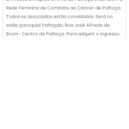
Rede Feminina de Combate ao Câncer de Palhoça.
Todos os associados estão convidados. Será no
salão paroquial Palhoção, Rua José Alfredo de
Brum- Centro de Palhoça. Para adquirir o ingresso:
48 9666-8602 ou 48 8834-4570.
ANTERIOR
PRÓXIMO
Dica da Manchester Investimentos: Educação financeira para crianças
ArteEmprende será neste sábado no Brasil Atacadista de Palhoça
Newsletter
cadastrar