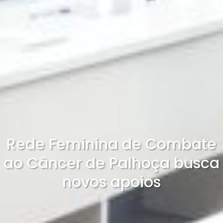
Rede Feminina de Combate
ao Câncer de Palhoça busca
novos apoios