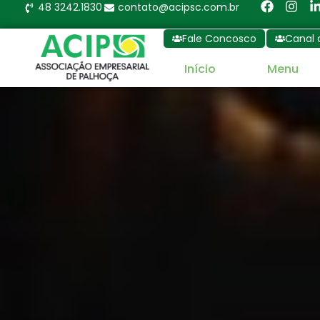
48 3242.1830
contato@acipsc.com.br
Fale Concosco
Canal 
Início
Menu