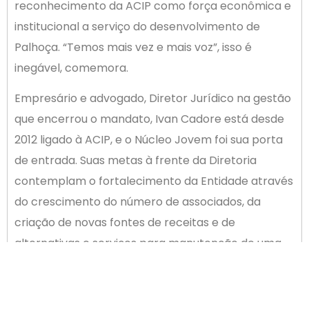
reconhecimento da ACIP como força econômica e
institucional a serviço do desenvolvimento de
Palhoça. “Temos mais vez e mais voz”, isso é
inegável, comemora.
Empresário e advogado, Diretor Jurídico na gestão
que encerrou o mandato, Ivan Cadore está desde
2012 ligado à ACIP, e o Núcleo Jovem foi sua porta
de entrada. Suas metas à frente da Diretoria
contemplam o fortalecimento da Entidade através
do crescimento do número de associados, da
criação de novas fontes de receitas e de
alternativas e serviços para manutenção de uma
estrutura financeira consistente, além da busca
por mais representatividade e visibilidade perante
a comunidade.