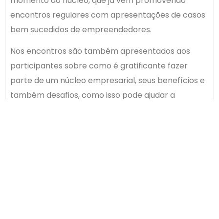
momento do núcleo, que já vem promovendo
encontros regulares com apresentações de casos
bem sucedidos de empreendedores.
Nos encontros são também apresentados aos
participantes sobre como é gratificante fazer
parte de um núcleo empresarial, seus benefícios e
também desafios, como isso pode ajudar a
transformar as empresas e a vida dos
empreendedores.
ANTERIOR
PRÓXIMO
ACIP de Palhoça faz balanço de 100 dias da nova gestão
Nosso Associado: Olsen comemora 45 anos
Newsletter