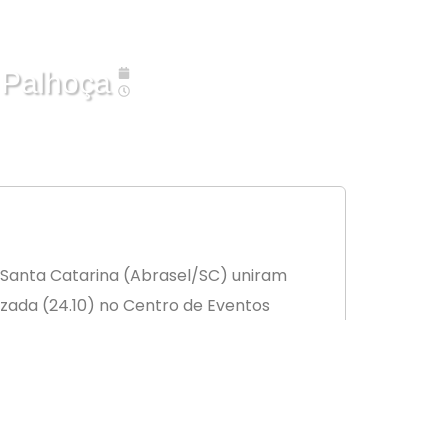
25/10/2023
 Palhoça
01:05
e Santa Catarina (Abrasel/SC) uniram
zada (24.10) no Centro de Eventos
aproveitam a oportunidade para