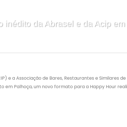
o inédito da Abrasel e da Acip em
IP) e a Associação de Bares, Restaurantes e Similares d
to em Palhoça, um novo formato para a Happy Hour reali
 integração entre os associados das duas entidades que 