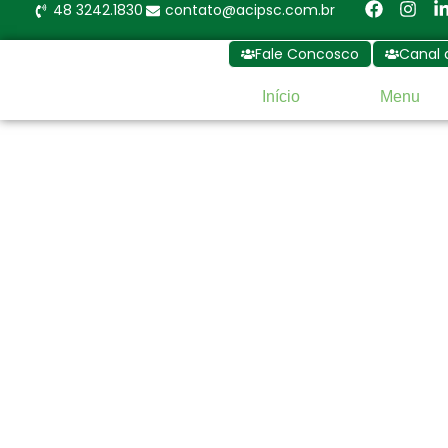
48 3242.1830
contato@acipsc.com.br
Fale Concosco
Canal 
Início
Menu