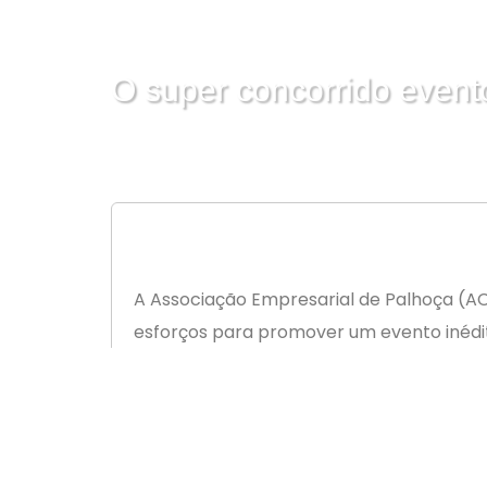
O super concorrido event
A Associação Empresarial de Palhoça (AC
esforços para promover um evento inédi
Firenze, em Palhoça.
Muito bem prestigiado, o encontro fez a
prospectar novos negócios.