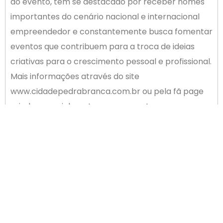
do evento, tem se destacado por receber nomes
importantes do cenário nacional e internacional
empreendedor e constantemente busca fomentar
eventos que contribuem para a troca de ideias
criativas para o crescimento pessoal e profissional.
Mais informações através do site
www.cidadepedrabranca.com.br ou pela fã page
criada especialmente para o evento:
www.facebook.com/robertoempalhoca.
Sobre Roberto Shinyashiki
Médico psiquiatra, com pós-graduação em
Administração de Empresas (MBA – Universidade
de São Paulo) e doutorado em Administração e
Economia (Faculdade de Administração e