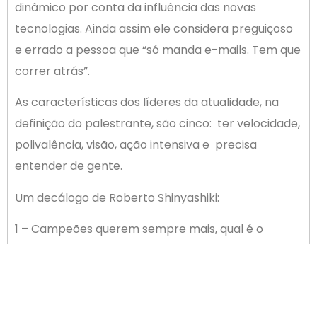
dinâmico por conta da influência das novas
tecnologias. Ainda assim ele considera preguiçoso
e errado a pessoa que “só manda e-mails. Tem que
correr atrás”.
As características dos líderes da atualidade, na
definição do palestrante, são cinco: ter velocidade,
polivalência, visão, ação intensiva e precisa
entender de gente.
Um decálogo de Roberto Shinyashiki:
1 – Campeões querem sempre mais, qual é o
próximo desafio?
2 – Chefe que diz que está tudo bem é péssimo.
3 – Trabalhar certo é melhor que trabalhar muito.