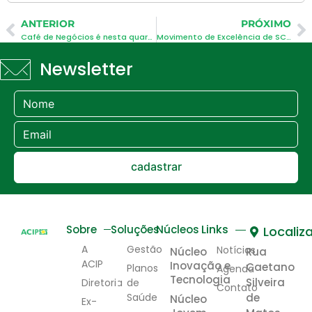
ANTERIOR
PRÓXIMO
Café de Negócios é nesta quarta-feira (20.11)
Movimento de Excelência de SC promove palestra na ACIP
Newsletter
cadastrar
Links
Sobre
Soluções
Núcleos
Localiz
A
Gestão
Notícias
Núcleo
Rua
ACIP
Inovação e
Caetano
Planos
Agenda
Tecnologia
Silveira
Diretoria
de
Contato
Saúde
de
Núcleo
Ex-