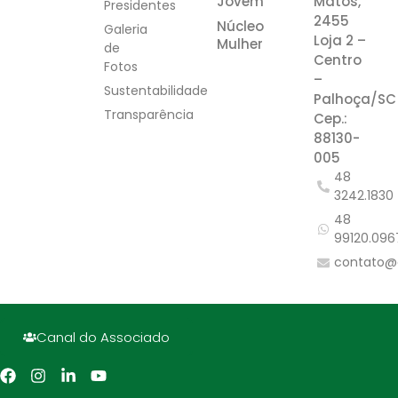
Jovem
Matos,
Presidentes
2455
Núcleo
Galeria
Loja 2 –
Mulher
de
Centro
Fotos
–
Sustentabilidade
Palhoça/SC
Transparência
Cep.:
88130-
005
48
3242.1830
48
99120.096
contato@
Canal do Associado