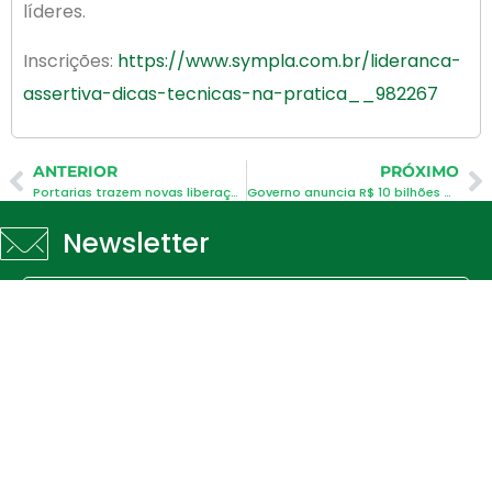
líderes.
Inscrições:
https://www.sympla.com.br/lideranca-
assertiva-dicas-tecnicas-na-pratica__982267
ANTERIOR
PRÓXIMO
Portarias trazem novas liberações incluindo eventos
Governo anuncia R$ 10 bilhões para programa de crédito por maquininhas de cartão
Newsletter
cadastrar