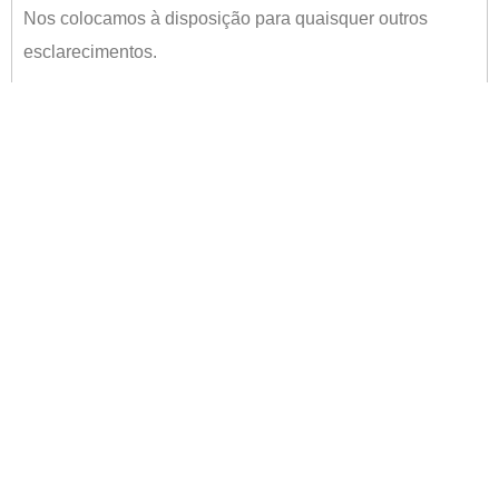
Nos colocamos à disposição para quaisquer outros
esclarecimentos.
⠀⠀⠀⠀⠀⠀⠀⠀⠀⠀⠀⠀⠀⠀⠀⠀⠀
Atenciosamente,
⠀⠀⠀⠀⠀⠀⠀⠀⠀⠀⠀⠀⠀⠀⠀⠀⠀
A Diretoria
ANTERIOR
PRÓXIMO
ACIP cobra ações mais efetivas no combate aos efeitos da pandemia em Palhoça
Força de marca é a melhor credencial da Astória Cortinas
Newsletter