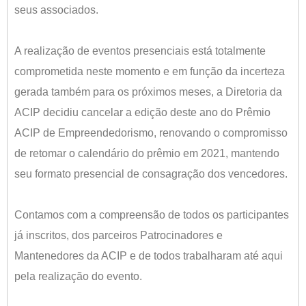
seus associados.
⠀⠀⠀⠀⠀⠀⠀⠀⠀⠀⠀⠀⠀⠀⠀⠀⠀
A realização de eventos presenciais está totalmente
comprometida neste momento e em função da incerteza
gerada também para os próximos meses, a Diretoria da
ACIP decidiu cancelar a edição deste ano do Prêmio
ACIP de Empreendedorismo, renovando o compromisso
de retomar o calendário do prêmio em 2021, mantendo
seu formato presencial de consagração dos vencedores.
⠀⠀⠀⠀⠀⠀⠀⠀⠀⠀⠀⠀⠀⠀⠀⠀⠀
Contamos com a compreensão de todos os participantes
já inscritos, dos parceiros Patrocinadores e
Mantenedores da ACIP e de todos trabalharam até aqui
pela realização do evento.
⠀⠀⠀⠀⠀⠀⠀⠀⠀⠀⠀⠀⠀⠀⠀⠀⠀