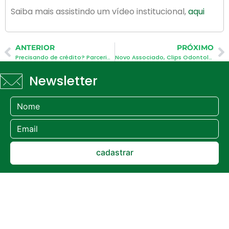
Saiba mais assistindo um vídeo institucional,
aqui
ANTERIOR
PRÓXIMO
Precisando de crédito? Parceria com o Banco da Família vai oferecer microcrédito em Palhoça
Novo Associado, Clips Odontologia
Newsletter
cadastrar
Links
Sobre
Soluções
Núcleos
Localiz
A
Gestão
Notícias
Núcleo
Rua
ACIP
Inovação e
Caetano
Planos
Agenda