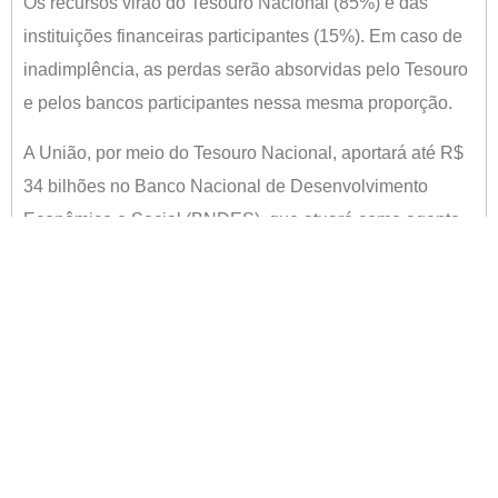
Os recursos virão do Tesouro Nacional (85%) e das
instituições financeiras participantes (15%). Em caso de
inadimplência, as perdas serão absorvidas pelo Tesouro
e pelos bancos participantes nessa mesma proporção.
A União, por meio do Tesouro Nacional, aportará até R$
34 bilhões no Banco Nacional de Desenvolvimento
Econômico e Social (BNDES), que atuará como agente
financeiro da União no programa.
As instituições financeiras participantes poderão
conceder operações de crédito no âmbito do programa
até 30 de junho de 2020. As pequenas e médias terão
carência de seis meses para começar a pagar e um
prazo de 30 meses para pagamento, totalizando 36
meses.