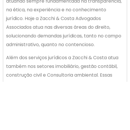
atuando sempre fundamentada na transparência,
na ética, na experiência e no conhecimento
jurídico. Hoje a Zacchi & Costa Advogados
Associados atua nas diversas áreas do direito,
solucionando demandas jurídicas, tanto no campo
administrativo, quanto no contencioso.
Além dos serviços jurídicos a Zacchi & Costa atua
também nos setores imobiliário, gestão contábil,
construção civil e Consultoria ambiental. Essas
soluções conjuntas conquistaram um selecionado
portfólio de clientes e são referencia na região da
Grande Florianópolis, trazendo um grande
diferencial para o Grupo Zacchi & Costa.