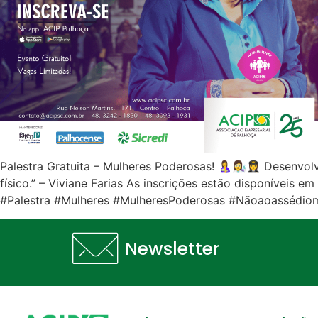
Palestra Gratuita – Mulheres Poderosas! 🤱👩‍🔬👩‍✈️ Desen
físico.” – Viviane Farias As inscrições estão disponíveis 
#Palestra #Mulheres #MulheresPoderosas #Nãoaoassédiom
Newsletter