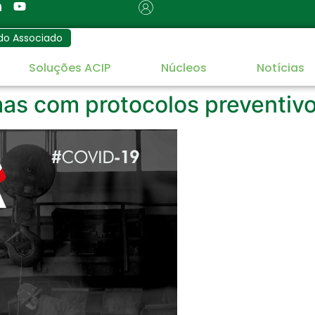
do Associado
Soluções ACIP
Núcleos
Notícias
mas com protocolos preventiv