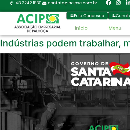
48 3242.1830
contato@acipsc.com.br
Fale Concosco
Canal 
Início
Menu
Indústrias podem trabalhar, 