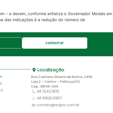
dem – e devem, conforme enfatiza o Governador Moisés em
Uma das indicações é a redução do número de
cadastrar
Localização
as
Rua Caetano Silveira de Matos, 2455
Loja 2 – Centro – Palhoça/SC
a
Cep.: 88130-005
to
48 3242.1830
48 99120.0967
contato@acipsc.com.br