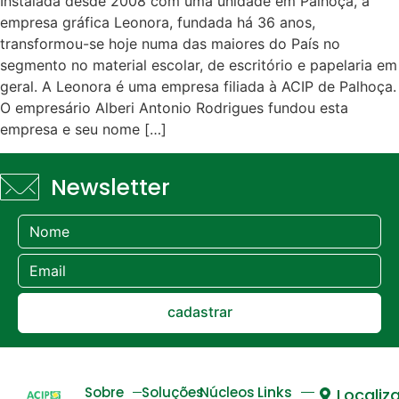
Instalada desde 2008 com uma unidade em Palhoça, a
empresa gráfica Leonora, fundada há 36 anos,
transformou-se hoje numa das maiores do País no
segmento no material escolar, de escritório e papelaria em
geral. A Leonora é uma empresa filiada à ACIP de Palhoça.
O empresário Alberi Antonio Rodrigues fundou esta
empresa e seu nome […]
Newsletter
cadastrar
Links
Sobre
Soluções
Núcleos
Localiz