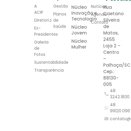
A
Gestão
Notícias
Núcleo
Rua
ACIP
Inovação e
Caetano
Planos
Agenda
Tecnologia
Silveira
Diretoria
de
Contato
Saúde
de
Núcleo
Ex-
Jovem
Matos,
Presidentes
2455
Núcleo
Galeria
Loja 2 –
Mulher
de
Centro
Fotos
–
Sustentabilidade
Palhoça/SC
Transparência
Cep.:
88130-
005
48
3242.1830
48
99120.096
contato@