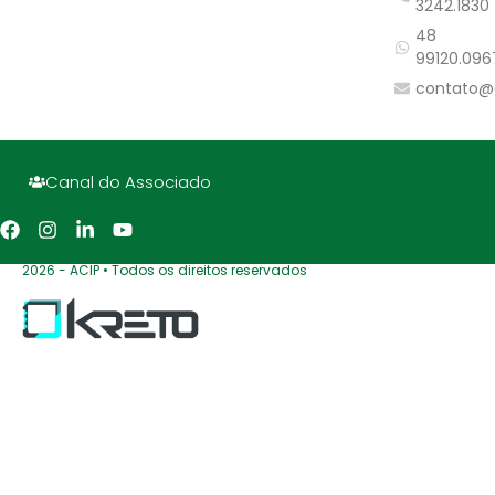
3242.1830
48
99120.096
contato@
Canal do Associado
2026 - ACIP • Todos os direitos reservados