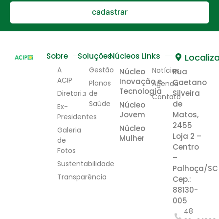
cadastrar
Links
Sobre
Soluções
Núcleos
Localiz
A
Gestão
Notícias
Núcleo
Rua
ACIP
Inovação e
Caetano
Planos
Agenda
Tecnologia
Silveira
Diretoria
de
Contato
Saúde
de
Núcleo
Ex-
Jovem
Matos,
Presidentes
2455
Núcleo
Galeria
Loja 2 –
Mulher
de
Centro
Fotos
–
Sustentabilidade
Palhoça/SC
Transparência
Cep.:
88130-
005
48