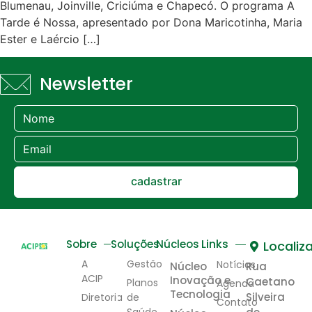
Blumenau, Joinville, Criciúma e Chapecó. O programa A
Tarde é Nossa, apresentado por Dona Maricotinha, Maria
Ester e Laércio […]
Newsletter
cadastrar
Links
Sobre
Soluções
Núcleos
Localiz
A
Gestão
Notícias
Núcleo
Rua
ACIP
Inovação e
Caetano
Planos
Agenda
Tecnologia
Silveira
Diretoria
de
Contato