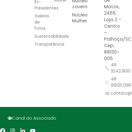
Saúde
de
Núcleo
Ex-
Jovem
Matos,
Presidentes
2455
Núcleo
Galeria
Loja 2 –
Mulher
de
Centro
Fotos
–
Sustentabilidade
Palhoça/SC
Transparência
Cep.:
88130-
005
48
3242.1830
48
99120.096
contato@
Canal do Associado