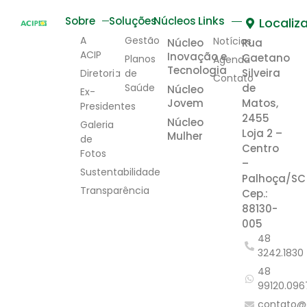
Links
Sobre
Soluções
Núcleos
Localiz
A
Gestão
Notícias
Núcleo
Rua
ACIP
Inovação e
Caetano
Planos
Agenda
Tecnologia
Silveira
Diretoria
de
Contato
Saúde
de
Núcleo
Ex-
Jovem
Matos,
Presidentes
2455
Núcleo
Galeria
Loja 2 –
Mulher
de
Centro
Fotos
–
Sustentabilidade
Palhoça/SC
Transparência
Cep.:
88130-
005
48
3242.1830
48
99120.096
contato@