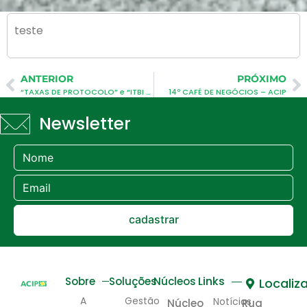
teste
ANTERIOR
PRÓXIMO
“TAXAS DE PROTOCOLO” e “ITBI WEB” – Prefeitura Municipal de Palhoça
14º CAFÉ DE NEGÓCIOS – ACIP
Newsletter
cadastrar
Links
Sobre
Soluções
Núcleos
Localiz
A
Gestão
Notícias
Núcleo
Rua