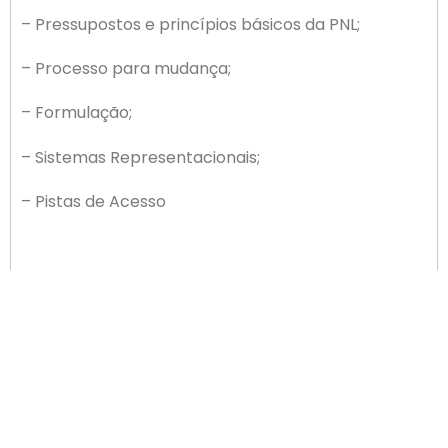
– Pressupostos e princípios básicos da PNL;
– Processo para mudança;
– Formulação;
– Sistemas Representacionais;
– Pistas de Acesso
2º Módulo 12/03;
– Estabelecendo Rapport;
– Ferramentas: Âncora;
– O poder das palavras;