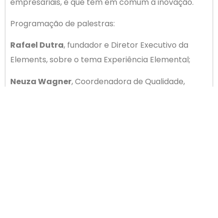
empresariais, e que têm em comum a inovação.
Programação de palestras:
Rafael Dutra
, fundador e Diretor Executivo da
Elements, sobre o tema Experiência Elemental;
Neuza Wagner
, Coordenadora de Qualidade,
Inovação e Excelência da Zurich Airports Brasil e
Ricardo Bresolin
, Coordenador de Planejamento
Operacional da Zurich Airport Brasil, sobre o tema
Inovações da Zurich Airport Brasil;
Everson Mai
, fundador e diretor da mais Internet
provedora de serviços digitais em Palhoça.
Inscrições (último lote):
https://www.sympla.com.br/evento/insight-na-