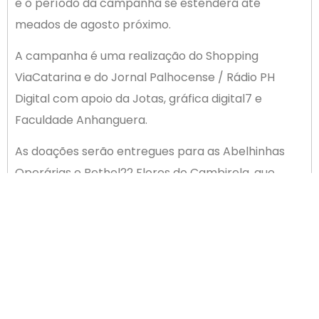
e o período da campanha se estenderá até
meados de agosto próximo.
A campanha é uma realização do Shopping
ViaCatarina e do Jornal Palhocense / Rádio PH
Digital com apoio da Jotas, gráfica digital7 e
Faculdade Anhanguera.
As doações serão entregues para as Abelhinhas
Operárias e Bethel22 Flores do Cambirela, que
farão a destinação para as famílias.
ANTERIOR
PRÓXIMO
ACIP tem pleitos incluídos no Voz Única da Facisc
Vem aí a quarta edição do Insight na Prática (26.08)