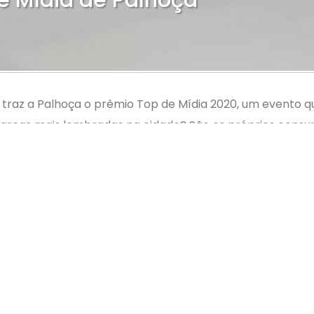
e Mídia de Palhoça
 traz a Palhoça o prêmio Top de Mídia 2020, um evento
marcas mais lembradas na cidade? São os próprios consu
de Palhoça (ACIP) é apoiadora do evento.
nte todo o mês de março. O resultado será apresentado 
receberá o troféu Horácio de Figueiredo, empresário fun
 plástico Wando Cunha. A noite contará, ainda, com palest
ro para que a empresa, por exemplo, saiba se sua estra
 prêmio, o jornalista Fernando Freitas.
dre João Bonfim da Silva, o objetivo desta iniciativa é va