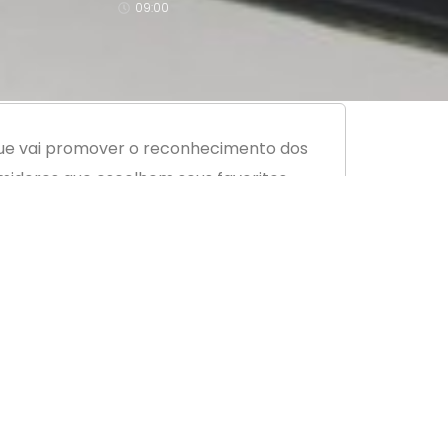
09:00
 que vai promover o reconhecimento dos
midores que escolhem seus favoritos
em uma noite de gala, no Clube 7 de
dador do Shopping ViaCatarina, falecido
ra internacional, jantar e baile.
tégia de divulgação de marca está
lorizar e reconhecer o talento do