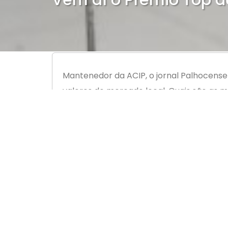
Vem aí o Prêmio Top d
Mantenedor da ACIP, o jornal Palhocense
valores do mercado local. Quais são as 
pela internet. A Associação Empresarial 
A votação estará aberta ao público dura
Setembro, no dia 15 de maio. O vencedor 
em 2019. O troféu será criado pelo artista
“O Top de Mídia serve como um termômet
atingindo seu público”, avalia o diretor do
Para o Editor Chefe do Palhocense, Alexan