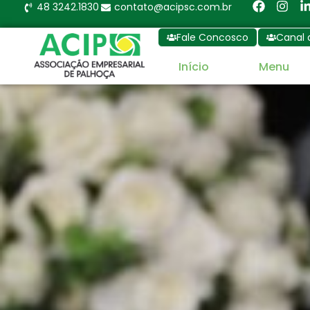
48 3242.1830
contato@acipsc.com.br
Fale Concosco
Canal 
Início
Menu