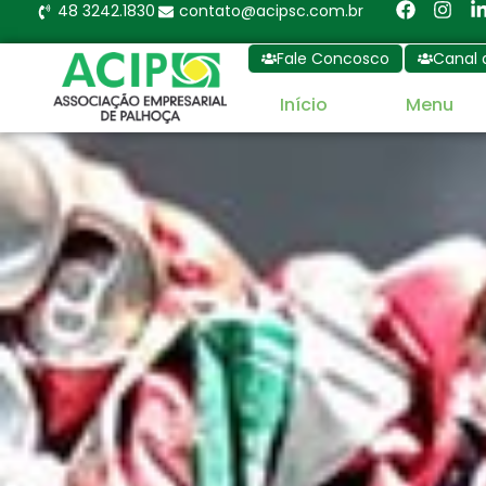
48 3242.1830
contato@acipsc.com.br
Fale Concosco
Canal 
Início
Menu