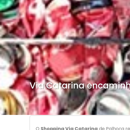
Via Catarina encaminh
O
Shopping Via Catarina
de Palhoça re