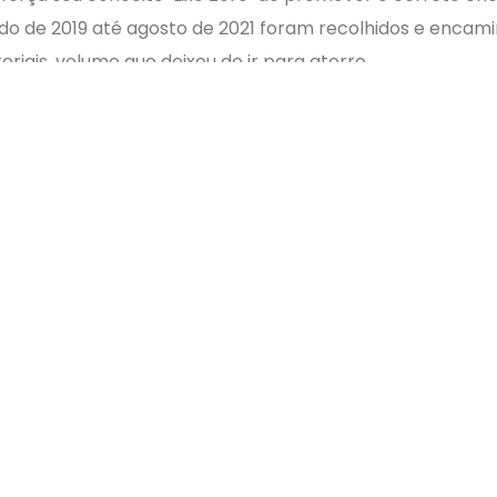
do de 2019 até agosto de 2021 foram recolhidos e enca
riais, volume que deixou de ir para aterro.
a de papel e papelão, cerca de 132 toneladas, que acabou
fabricação de novos produtos com material reciclado. 
ico, papel e vidro.
 operacional do processo está a cargo da
Brooks Ambi
onais que atuam na praça de alimentação e nas cozinhas d
o manuseio e o correto encaminhamento dos resíduos na 
ndimento foi a instalação de pontos de coleta de bituca
aterial recolhido é encaminhado para reciclagem e deixa
hoça e já destinou corretamente milhares de bitucas.
o Bezerra
, comemora os resultados alcançados e afirma