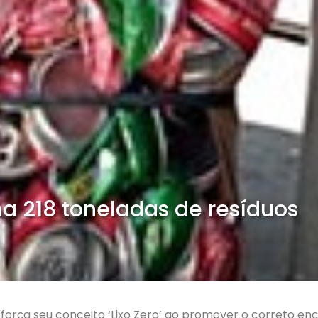
a 218 toneladas de resíduos
força seu conceito ‘Lixo Zero’ ao promover o correto e