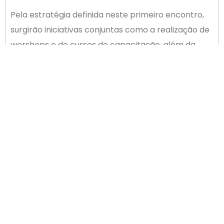
Pela estratégia definida neste primeiro encontro,
surgirão iniciativas conjuntas como a realização de
worshops e de cursos de capacitação, além da
possibilidade de criação de uma turma de pós-
graduação em Gestão de Projetos dentro de um
modelo diferenciado e com grande potencial de
atratividade e de interesse para a região de
Palhoça. Outra possibilidade discutida é a
realização de um evento nacional do calendário do
Senai/SC, focado em inovação, a ser realizado em
Palhoça.
ANTERIOR
PRÓXIMO
Café de Negócios terá cases de consultoras Triumphus e Fluxo
Empresários discutem Reforma Trabalhista com ministro na Capital