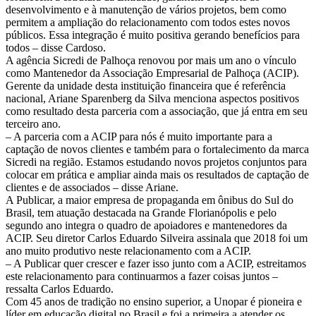
desenvolvimento e à manutenção de vários projetos, bem como
permitem a ampliação do relacionamento com todos estes novos
públicos. Essa integração é muito positiva gerando benefícios para
todos – disse Cardoso.
A agência Sicredi de Palhoça renovou por mais um ano o vínculo
como Mantenedor da Associação Empresarial de Palhoça (ACIP).
Gerente da unidade desta instituição financeira que é referência
nacional, Ariane Sparenberg da Silva menciona aspectos positivos
como resultado desta parceria com a associação, que já entra em seu
terceiro ano.
– A parceria com a ACIP para nós é muito importante para a
captação de novos clientes e também para o fortalecimento da marca
Sicredi na região. Estamos estudando novos projetos conjuntos para
colocar em prática e ampliar ainda mais os resultados de captação de
clientes e de associados – disse Ariane.
A Publicar, a maior empresa de propaganda em ônibus do Sul do
Brasil, tem atuação destacada na Grande Florianópolis e pelo
segundo ano integra o quadro de apoiadores e mantenedores da
ACIP. Seu diretor Carlos Eduardo Silveira assinala que 2018 foi um
ano muito produtivo neste relacionamento com a ACIP.
– A Publicar quer crescer e fazer isso junto com a ACIP, estreitamos
este relacionamento para continuarmos a fazer coisas juntos –
ressalta Carlos Eduardo.
Com 45 anos de tradição no ensino superior, a Unopar é pioneira e
líder em educação digital no Brasil e foi a primeira a atender os