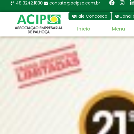
48 3242.1830
contato@acipsc.com.br
Fale Concosco
Canal 
Início
Menu