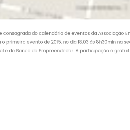
e consagrada do calendário de eventos da Associação Em
o primeiro evento de 2015, no dia 18.03 às 8h30min na s
l e do Banco do Empreendedor. A participação é gratuit
da Rosa, considera que o formato do evento é fator prin
ções porque o ambiente do evento favorece o relaciona
rgindo nestes encontros e se desenvolvem no mercado”.
3)serão da Qualitá Segurança e Saúde Ocupacional e do 
s para vários setores como documentação legal, elabo