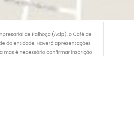
presarial de Palhoça (Acip), o Café de
ede da entidade. Haverá apresentações
a mas é necessário confirmar inscrição
cipal para o sucesso alcançado. “Temos
mento entre as empresas e as
Banco do Empreendedor.
ração de exames ocupacionais e