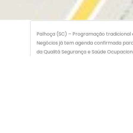
Palhoça (SC) – Programação tradicional 
Negócios já tem agenda confirmada para 
da Qualitá Segurança e Saúde Ocupaciona
pois as vagas são limitadas.
O Presidente da entidade, Leandro Porto 
grande procura na agenda de apresenta
oportunidades de novos negócios vão su
As apresentações de quarta-feira (18.0
A Qualitá atua como suporte de empresa
realização de cursos.