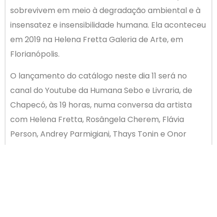
sobrevivem em meio à degradação ambiental e à
insensatez e insensibilidade humana. Ela aconteceu
em 2019 na Helena Fretta Galeria de Arte, em
Florianópolis.
O lançamento do catálogo neste dia 11 será no
canal do Youtube da Humana Sebo e Livraria, de
Chapecó, às 19 horas, numa conversa da artista
com Helena Fretta, Rosângela Cherem, Flávia
Person, Andrey Parmigiani, Thays Tonin e Onor
Filomeno, e mediação de Fernando Boppré,
Janaína Corá e Daiana Schvartz (Humana). Serão
sorteados exemplares do catálogo durante a live.
A publicação terá distribuição gratuita e
exemplares serão enviados a instituições de ensino