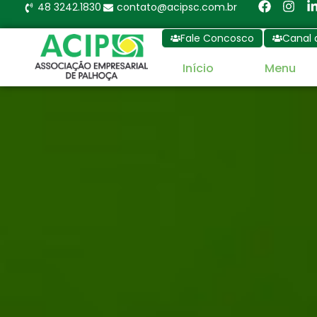
48 3242.1830
contato@acipsc.com.br
Fale Concosco
Canal 
Início
Menu