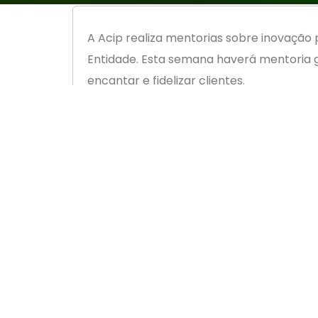
A Acip realiza mentorias sobre inovação 
Entidade. Esta semana haverá mentoria g
encantar e fidelizar clientes.
A mentoria será individual e ministrada 
coordenador do Núcleo de Inovação.
Para garantir a vaga gratuita, basta se in
https://superaai.com/mentoria-gratuit