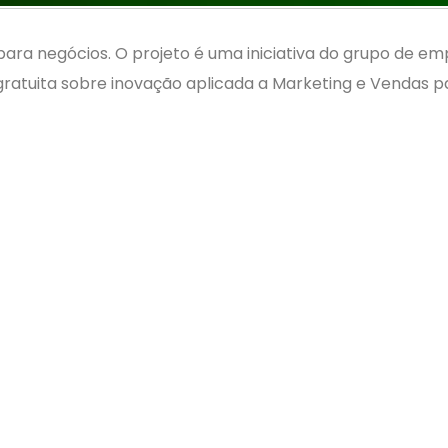
para negócios. O projeto é uma iniciativa do grupo de e
ratuita sobre inovação aplicada a Marketing e Vendas pa
pelo empresário Carlos Salinas da empresa VarejoUAU, um
screver:
a-marketing-e-vendas