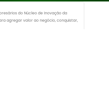
mpresários do Núcleo de Inovação da
ra agregar valor ao negócio, conquistar,
 dos fundadores e atual Vice-