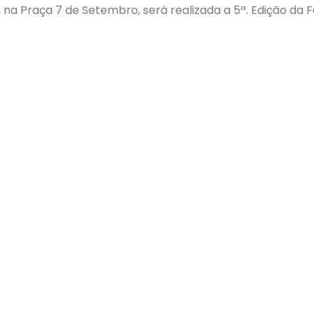
4, na Praça 7 de Setembro, será realizada a 5ª. Edição d
 e apoio da prefeitura municipal. O formato desta festa
em que cada uma se encarrega da montagem de uma barr
tegrantes e os convidados. Contará também com a apre
tência.
ário
s
Núcleos
Links
o
Notíci
Núcleo Inovação e Tecnologia