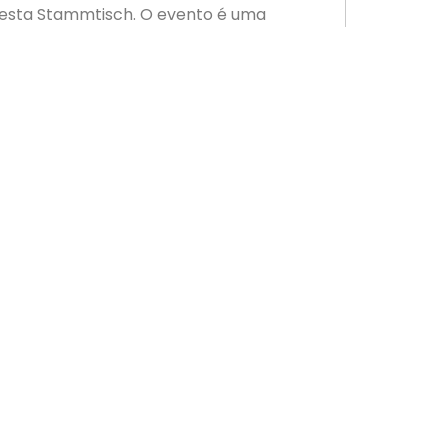
a Festa Stammtisch. O evento é uma
 é inspirado na tradição alemã de
aca na área pré-definida da festa e
sentação de bandas típicas alemãs,
PRÓXIMO
Diretora da ACIP assume Presidência do Inaitec
cadastrar
Localização
as
Rua Caetano Silveira de Matos, 2455