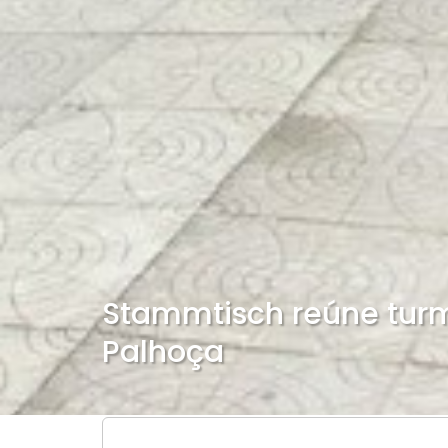
Stammtisch reúne tur
Palhoça