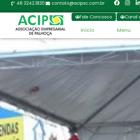
48 3242.1830
contato@acipsc.com.br
Fale Concosco
Canal 
Início
Menu