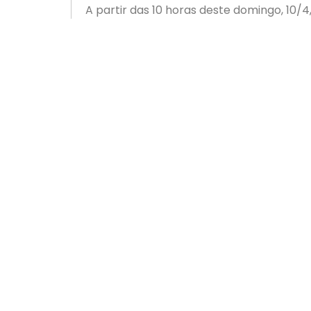
A partir das 10 horas deste domingo, 10/
realização da CDL em parceria com a ACIP
confraternização de turmas de amigos, 
promove o congraçamento entre seus in
concursos de chopp em metro e de resis
ANTERIOR
Sebrae-SC está junto com a ACIP na Casa do Empres
Newsletter
Sobre
Soluçõe
A ACIP
Gestã