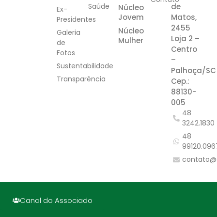
Saúde
de
Núcleo
Ex-
Jovem
Matos,
Presidentes
2455
Núcleo
Galeria
Loja 2 –
Mulher
de
Centro
Fotos
–
Sustentabilidade
Palhoça/SC
Transparência
Cep.:
88130-
005
48
3242.1830
48
99120.096
contato@
Canal do Associado