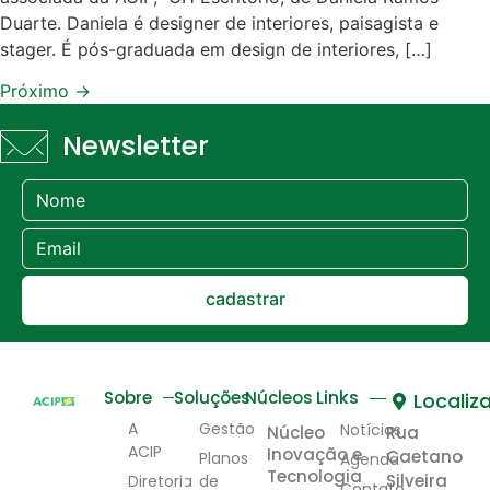
Duarte. Daniela é designer de interiores, paisagista e
stager. É pós-graduada em design de interiores, […]
Próximo
→
Newsletter
cadastrar
Links
Sobre
Soluções
Núcleos
Localiz
A
Gestão
Notícias
Núcleo
Rua
ACIP
Inovação e
Caetano
Planos
Agenda
Tecnologia
Silveira
Diretoria
de
Contato