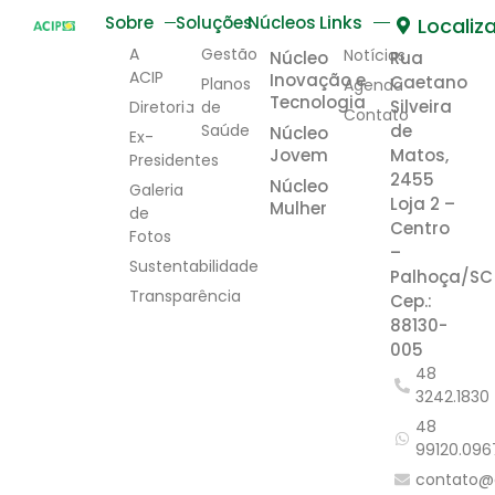
Links
Sobre
Soluções
Núcleos
Localiz
A
Gestão
Notícias
Núcleo
Rua
ACIP
Inovação e
Caetano
Planos
Agenda
Tecnologia
Silveira
Diretoria
de
Contato
Saúde
de
Núcleo
Ex-
Jovem
Matos,
Presidentes
2455
Núcleo
Galeria
Loja 2 –
Mulher
de
Centro
Fotos
–
Sustentabilidade
Palhoça/SC
Transparência
Cep.:
88130-
005
48
3242.1830
48
99120.096
contato@