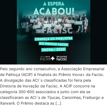
Pelo segundo ano consecutivo, a Associação Empresarial
de Palhoça (ACIP) é finalista do Prêmio Inova+ da Facisc.
A divulgação das ACI´s classificadas foi feira pela
Diretoria de Inovação da Facisc. A ACIP concorre na
categoria 300-600 associados e junto com ela se
classificaram as ACI´s de Tijucas, Canoinhas, Fraiburgo e
Xanxerê. O Prêmio destaca as […]