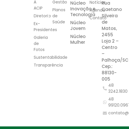
A
Gestão
Notícias
Núcleo
Rua
ACIP
Inovação e
Caetano
Planos
Agenda
Tecnologia
Silveira
Diretoria
de
Contato
Saúde
de
Núcleo
Ex-
Jovem
Matos,
Presidentes
2455
Núcleo
Galeria
Loja 2 –
Mulher
de
Centro
Fotos
–
Sustentabilidade
Palhoça/SC
Transparência
Cep.:
88130-
005
48
3242.1830
48
99120.096
contato@